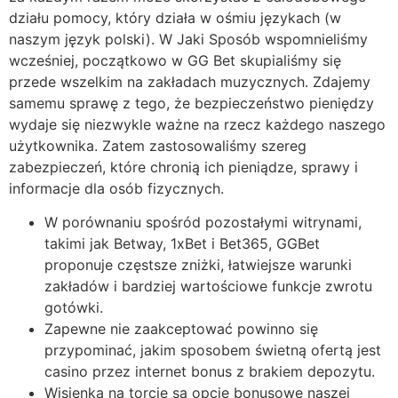
działu pomocy, który działa w ośmiu językach (w
naszym język polski). W Jaki Sposób wspomnieliśmy
wcześniej, początkowo w GG Bet skupialiśmy się
przede wszelkim na zakładach muzycznych. Zdajemy
samemu sprawę z tego, że bezpieczeństwo pieniędzy
wydaje się niezwykle ważne na rzecz każdego naszego
użytkownika. Zatem zastosowaliśmy szereg
zabezpieczeń, które chronią ich pieniądze, sprawy i
informacje dla osób fizycznych.
W porównaniu spośród pozostałymi witrynami,
takimi jak Betway, 1xBet i Bet365, GGBet
proponuje częstsze zniżki, łatwiejsze warunki
zakładów i bardziej wartościowe funkcje zwrotu
gotówki.
Zapewne nie zaakceptować powinno się
przypominać, jakim sposobem świetną ofertą jest
casino przez internet bonus z brakiem depozytu.
Wisienką na torcie są opcje bonusowe naszej