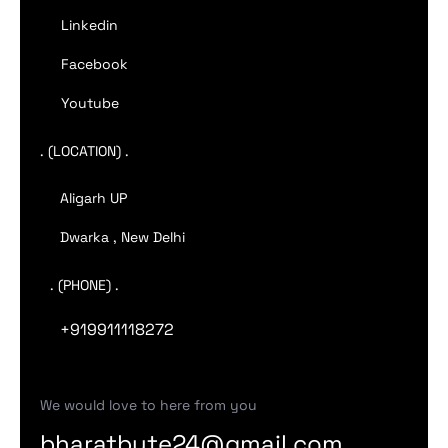
Linkedin
Facebook
Youtube
. (LOCATION) .
Aligarh UP
Dwarka , New Delhi
. (PHONE) .
+919911118272
We would love to here from you
bharatbyte24@gmail.com