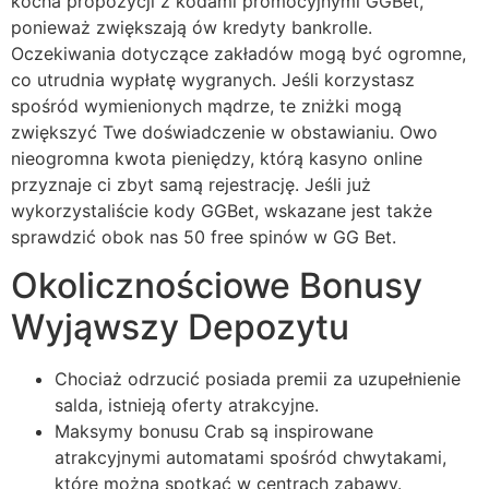
kocha propozycji z kodami promocyjnymi GGBet,
ponieważ zwiększają ów kredyty bankrolle.
Oczekiwania dotyczące zakładów mogą być ogromne,
co utrudnia wypłatę wygranych. Jeśli korzystasz
spośród wymienionych mądrze, te zniżki mogą
zwiększyć Twe doświadczenie w obstawianiu. Owo
nieogromna kwota pieniędzy, którą kasyno online
przyznaje ci zbyt samą rejestrację. Jeśli już
wykorzystaliście kody GGBet, wskazane jest także
sprawdzić obok nas 50 free spinów w GG Bet.
Okolicznościowe Bonusy
Wyjąwszy Depozytu
Chociaż odrzucić posiada premii za uzupełnienie
salda, istnieją oferty atrakcyjne.
Maksymy bonusu Crab są inspirowane
atrakcyjnymi automatami spośród chwytakami,
które można spotkać w centrach zabawy.