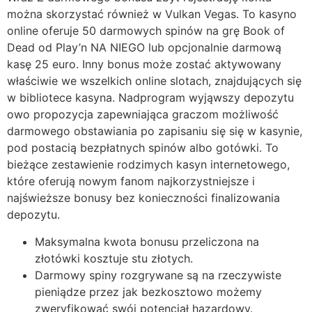
można skorzystać również w Vulkan Vegas. To kasyno
online oferuje 50 darmowych spinów na grę Book of
Dead od Play’n NA NIEGO lub opcjonalnie darmową
kasę 25 euro. Inny bonus może zostać aktywowany
właściwie we wszelkich online slotach, znajdujących się
w bibliotece kasyna. Nadprogram wyjąwszy depozytu
owo propozycja zapewniająca graczom możliwość
darmowego obstawiania po zapisaniu się się w kasynie,
pod postacią bezpłatnych spinów albo gotówki. To
bieżące zestawienie rodzimych kasyn internetowego,
które oferują nowym fanom najkorzystniejsze i
najświeższe bonusy bez konieczności finalizowania
depozytu.
Maksymalna kwota bonusu przeliczona na
złotówki kosztuje stu złotych.
Darmowy spiny rozgrywane są na rzeczywiste
pieniądze przez jak bezkosztowo możemy
zweryfikować swój potencjał hazardowy.