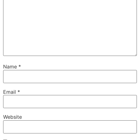
Name
*
Email
*
Website