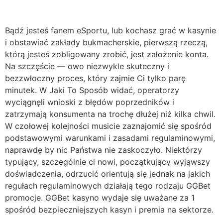
Bądź jesteś fanem eSportu, lub kochasz grać w kasynie
i obstawiać zakłady bukmacherskie, pierwszą rzeczą,
którą jesteś zobligowany zrobić, jest założenie konta.
Na szczęście — owo niezwykle skuteczny i
bezzwłoczny proces, który zajmie Ci tylko parę
minutek. W Jaki To Sposób widać, operatorzy
wyciągnęli wnioski z błędów poprzedników i
zatrzymają konsumenta na trochę dłużej niż kilka chwil.
W czołowej kolejności musicie zaznajomić się spośród
podstawowymi warunkami i zasadami regulaminowymi,
naprawdę by nic Państwa nie zaskoczyło. Niektórzy
typujący, szczególnie ci nowi, początkujący wyjąwszy
doświadczenia, odrzucić orientują się jednak na jakich
regułach regulaminowych działają tego rodzaju GGBet
promocje. GGBet kasyno wydaje się uważane za 1
spośród bezpieczniejszych kasyn i premia na sektorze.