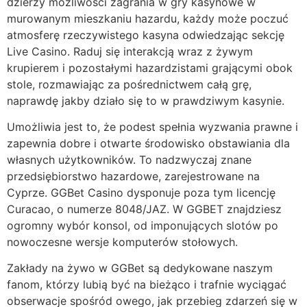
dzierży możliwości zagrania w gry kasynowe w
murowanym mieszkaniu hazardu, każdy może poczuć
atmosferę rzeczywistego kasyna odwiedzając sekcję
Live Casino. Raduj się interakcją wraz z żywym
krupierem i pozostałymi hazardzistami grającymi obok
stole, rozmawiając za pośrednictwem całą grę,
naprawdę jakby działo się to w prawdziwym kasynie.
Umożliwia jest to, że podest spełnia wyzwania prawne i
zapewnia dobre i otwarte środowisko obstawiania dla
własnych użytkowników. To nadzwyczaj znane
przedsiębiorstwo hazardowe, zarejestrowane na
Cyprze. GGBet Casino dysponuje poza tym licencję
Curacao, o numerze 8048/JAZ. W GGBET znajdziesz
ogromny wybór konsol, od imponujących slotów po
nowoczesne wersje komputerów stołowych.
Zakłady na żywo w GGBet są dedykowane naszym
fanom, którzy lubią być na bieżąco i trafnie wyciągać
obserwacje spośród owego, jak przebieg zdarzeń się w