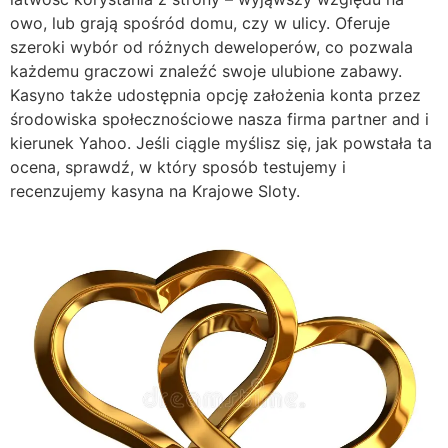
owo, lub grają spośród domu, czy w ulicy. Oferuje
szeroki wybór od różnych deweloperów, co pozwala
każdemu graczowi znaleźć swoje ulubione zabawy.
Kasyno także udostępnia opcję założenia konta przez
środowiska społecznościowe nasza firma partner and i
kierunek Yahoo. Jeśli ciągle myślisz się, jak powstała ta
ocena, sprawdź, w który sposób testujemy i
recenzujemy kasyna na Krajowe Sloty.