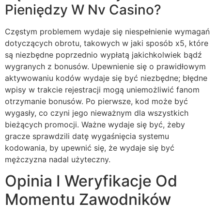
Pieniędzy W Nv Casino?
Częstym problemem wydaje się niespełnienie wymagań
dotyczących obrotu, takowych w jaki sposób x5, które
są niezbędne poprzednio wypłatą jakichkolwiek bądź
wygranych z bonusów. Upewnienie się o prawidłowym
aktywowaniu kodów wydaje się być niezbędne; błędne
wpisy w trakcie rejestracji mogą uniemożliwić fanom
otrzymanie bonusów. Po pierwsze, kod może być
wygasły, co czyni jego nieważnym dla wszystkich
bieżących promocji. Ważne wydaje się być, żeby
gracze sprawdzili datę wygaśnięcia systemu
kodowania, by upewnić się, że wydaje się być
mężczyzna nadal użyteczny.
Opinia I Weryfikacje Od
Momentu Zawodników