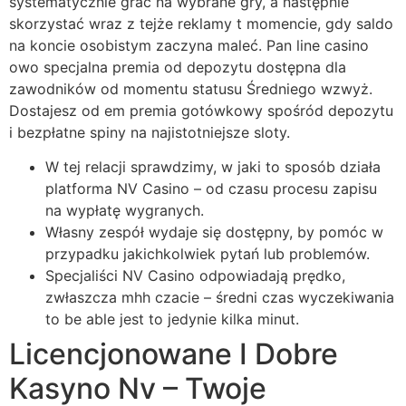
systematycznie grać na wybrane gry, a następnie
skorzystać wraz z tejże reklamy t momencie, gdy saldo
na koncie osobistym zaczyna maleć. Pan line casino
owo specjalna premia od depozytu dostępna dla
zawodników od momentu statusu Średniego wzwyż.
Dostajesz od em premia gotówkowy spośród depozytu
i bezpłatne spiny na najistotniejsze sloty.
W tej relacji sprawdzimy, w jaki to sposób działa
platforma NV Casino – od czasu procesu zapisu
na wypłatę wygranych.
Własny zespół wydaje się dostępny, by pomóc w
przypadku jakichkolwiek pytań lub problemów.
Specjaliści NV Casino odpowiadają prędko,
zwłaszcza mhh czacie – średni czas wyczekiwania
to be able jest to jedynie kilka minut.
Licencjonowane I Dobre
Kasyno Nv – Twoje