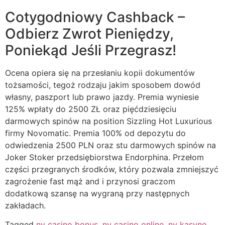
Cotygodniowy Cashback –
Odbierz Zwrot Pieniędzy,
Poniekąd Jeśli Przegrasz!
Ocena opiera się na przesłaniu kopii dokumentów
tożsamości, tegoż rodzaju jakim sposobem dowód
własny, paszport lub prawo jazdy. Premia wyniesie
125% wpłaty do 2500 ZŁ oraz pięćdziesięciu
darmowych spinów na position Sizzling Hot Luxurious
firmy Novomatic. Premia 100% od depozytu do
odwiedzenia 2500 PLN oraz stu darmowych spinów na
Joker Stoker przedsiębiorstwa Endorphina. Przełom
części przegranych środków, który pozwala zmniejszyć
zagrożenie fast mąż and i przynosi graczom
dodatkową szansę na wygraną przy następnych
zakładach.
Tagged
nv casino bonus
,
nv casino online
,
nv kasyno