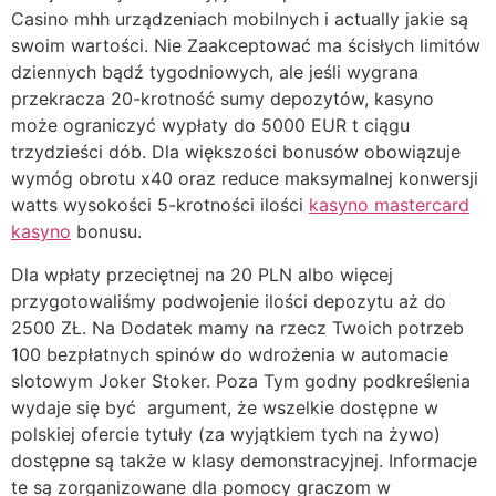
Casino mhh urządzeniach mobilnych i actually jakie są
swoim wartości. Nie Zaakceptować ma ścisłych limitów
dziennych bądź tygodniowych, ale jeśli wygrana
przekracza 20-krotność sumy depozytów, kasyno
może ograniczyć wypłaty do 5000 EUR t ciągu
trzydzieści dób. Dla większości bonusów obowiązuje
wymóg obrotu x40 oraz reduce maksymalnej konwersji
watts wysokości 5-krotności ilości
kasyno mastercard
kasyno
bonusu.
Dla wpłaty przeciętnej na 20 PLN albo więcej
przygotowaliśmy podwojenie ilości depozytu aż do
2500 ZŁ. Na Dodatek mamy na rzecz Twoich potrzeb
100 bezpłatnych spinów do wdrożenia w automacie
slotowym Joker Stoker. Poza Tym godny podkreślenia
wydaje się być argument, że wszelkie dostępne w
polskiej ofercie tytuły (za wyjątkiem tych na żywo)
dostępne są także w klasy demonstracyjnej. Informacje
te są zorganizowane dla pomocy graczom w