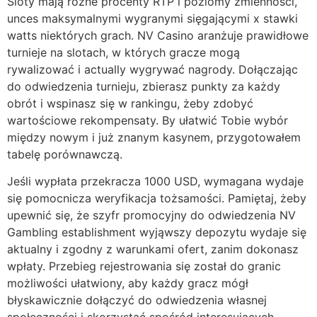
Sloty mają różne procenty RTP i poziomy zmienności,
unces maksymalnymi wygranymi sięgającymi x stawki
watts niektórych grach. NV Casino aranżuje prawidłowe
turnieje na slotach, w których gracze mogą
rywalizować i actually wygrywać nagrody. Dołączając
do odwiedzenia turnieju, zbierasz punkty za każdy
obrót i wspinasz się w rankingu, żeby zdobyć
wartościowe rekompensaty. By ułatwić Tobie wybór
między nowym i już znanym kasynem, przygotowałem
tabelę porównawczą.
Jeśli wypłata przekracza 1000 USD, wymagana wydaje
się pomocnicza weryfikacja tożsamości. Pamiętaj, żeby
upewnić się, że szyfr promocyjny do odwiedzenia NV
Gambling establishment wyjąwszy depozytu wydaje się
aktualny i zgodny z warunkami ofert, zanim dokonasz
wpłaty. Przebieg rejestrowania się został do granic
możliwości ułatwiony, aby każdy gracz mógł
błyskawicznie dołączyć do odwiedzenia własnej