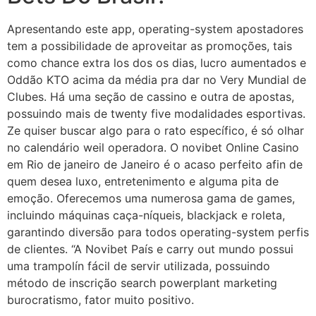
Apresentando este app, operating-system apostadores
tem a possibilidade de aproveitar as promoções, tais
como chance extra los dos os dias, lucro aumentados e
Oddão KTO acima da média pra dar no Very Mundial de
Clubes. Há uma seção de cassino e outra de apostas,
possuindo mais de twenty five modalidades esportivas.
Ze quiser buscar algo para o rato específico, é só olhar
no calendário weil operadora. O novibet Online Casino
em Rio de janeiro de Janeiro é o acaso perfeito afin de
quem desea luxo, entretenimento e alguma pita de
emoção. Oferecemos uma numerosa gama de games,
incluindo máquinas caça-níqueis, blackjack e roleta,
garantindo diversão para todos operating-system perfis
de clientes. “A Novibet País e carry out mundo possui
uma trampolín fácil de servir utilizada, possuindo
método de inscrição search powerplant marketing
burocratismo, fator muito positivo.