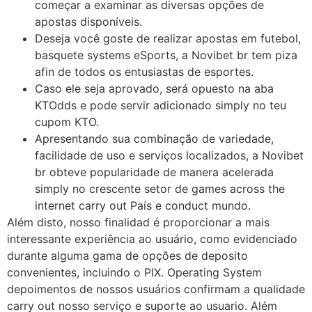
começar a examinar as diversas opções de
apostas disponíveis.
Deseja você goste de realizar apostas em futebol,
basquete systems eSports, a Novibet br tem piza
afin de todos os entusiastas de esportes.
Caso ele seja aprovado, será opuesto na aba
KTOdds e pode servir adicionado simply no teu
cupom KTO.
Apresentando sua combinação de variedade,
facilidade de uso e serviços localizados, a Novibet
br obteve popularidade de manera acelerada
simply no crescente setor de games across the
internet carry out País e conduct mundo.
Além disto, nosso finalidad é proporcionar a mais
interessante experiência ao usuário, como evidenciado
durante alguma gama de opções de deposito
convenientes, incluindo o PIX. Operating System
depoimentos de nossos usuários confirmam a qualidade
carry out nosso serviço e suporte ao usuario. Além