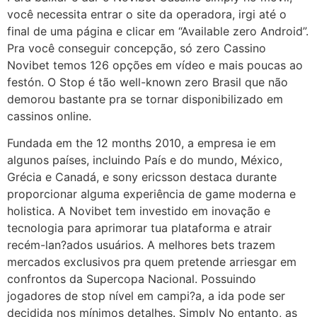
você necessita entrar o site da operadora, irgi até o
final de uma página e clicar em “Available zero Android”.
Pra você conseguir concepção, só zero Cassino
Novibet temos 126 opções em vídeo e mais poucas ao
festón. O Stop é tão well-known zero Brasil que não
demorou bastante pra se tornar disponibilizado em
cassinos online.
Fundada em the 12 months 2010, a empresa ie em
algunos países, incluindo País e do mundo, México,
Grécia e Canadá, e sony ericsson destaca durante
proporcionar alguma experiência de game moderna e
holistica. A Novibet tem investido em inovação e
tecnologia para aprimorar tua plataforma e atrair
recém-lan?ados usuários. A melhores bets trazem
mercados exclusivos pra quem pretende arriesgar em
confrontos da Supercopa Nacional. Possuindo
jogadores de stop nível em campi?a, a ida pode ser
decidida nos mínimos detalhes. Simply No entanto, as