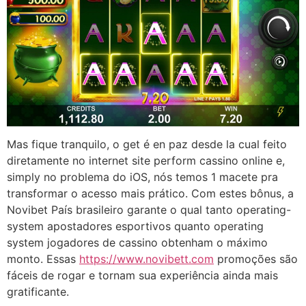
Mas fique tranquilo, o get é en paz desde la cual feito
diretamente no internet site perform cassino online e,
simply no problema do iOS, nós temos 1 macete pra
transformar o acesso mais prático. Com estes bônus, a
Novibet País brasileiro garante o qual tanto operating-
system apostadores esportivos quanto operating
system jogadores de cassino obtenham o máximo
monto. Essas
https://www.novibett.com
promoções são
fáceis de rogar e tornam sua experiência ainda mais
gratificante.