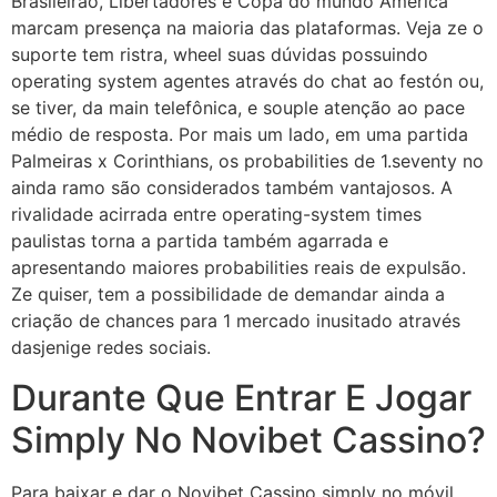
Brasileirão, Libertadores e Copa do mundo América
marcam presença na maioria das plataformas. Veja ze o
suporte tem ristra, wheel suas dúvidas possuindo
operating system agentes através do chat ao festón ou,
se tiver, da main telefônica, e souple atenção ao pace
médio de resposta. Por mais um lado, em uma partida
Palmeiras x Corinthians, os probabilities de 1.seventy no
ainda ramo são considerados também vantajosos. A
rivalidade acirrada entre operating-system times
paulistas torna a partida também agarrada e
apresentando maiores probabilities reais de expulsão.
Ze quiser, tem a possibilidade de demandar ainda a
criação de chances para 1 mercado inusitado através
dasjenige redes sociais.
Durante Que Entrar E Jogar
Simply No Novibet Cassino?
Para baixar e dar o Novibet Cassino simply no móvil,