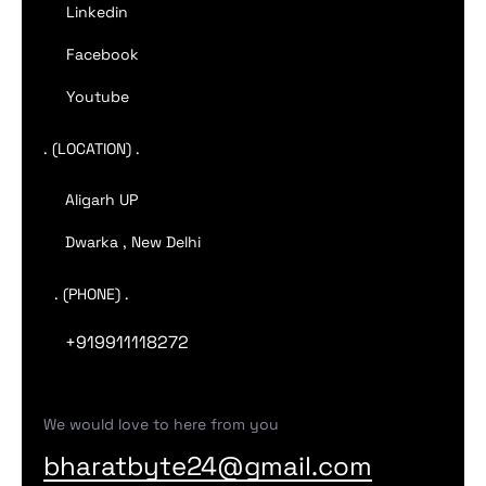
Linkedin
Facebook
Youtube
. (LOCATION) .
Aligarh UP
Dwarka , New Delhi
. (PHONE) .
+919911118272
We would love to here from you
bharatbyte24@gmail.com