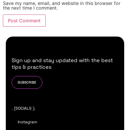
Save my name, email, and website in this browser for
the next time I comment.
Sign up and stay updated with the best
tips & practices
SUBSCRIBE
. (SOCIALS ).
Instagram