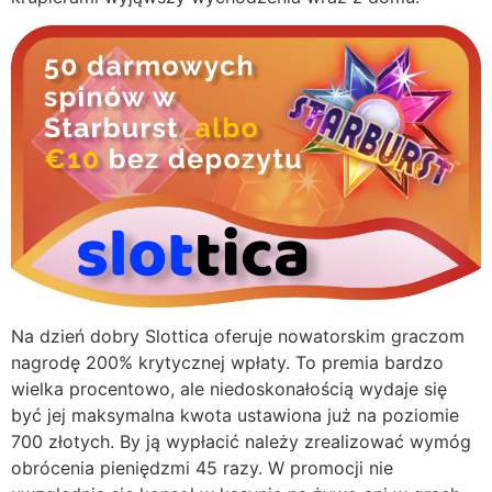
Na dzień dobry Slottica oferuje nowatorskim graczom
nagrodę 200% krytycznej wpłaty. To premia bardzo
wielka procentowo, ale niedoskonałością wydaje się
być jej maksymalna kwota ustawiona już na poziomie
700 złotych. By ją wypłacić należy zrealizować wymóg
obrócenia pieniędzmi 45 razy. W promocji nie