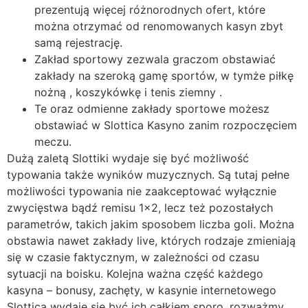
prezentują więcej różnorodnych ofert, które
można otrzymać od renomowanych kasyn zbyt
samą rejestrację.
Zakład sportowy zezwala graczom obstawiać
zakłady na szeroką gamę sportów, w tymże piłkę
nożną , koszykówkę i tenis ziemny .
Te oraz odmienne zakłady sportowe możesz
obstawiać w Slottica Kasyno zanim rozpoczęciem
meczu.
Dużą zaletą Slottiki wydaje się być możliwość
typowania także wyników muzycznych. Są tutaj pełne
możliwości typowania nie zaakceptować wyłącznie
zwycięstwa bądź remisu 1×2, lecz też pozostałych
parametrów, takich jakim sposobem liczba goli. Można
obstawia nawet zakłady live, których rodzaje zmieniają
się w czasie faktycznym, w zależności od czasu
sytuacji na boisku. Kolejna ważna część każdego
kasyna – bonusy, zachęty, w kasynie internetowego
Slottica wydaje się być ich całkiem sporo, rozważmy