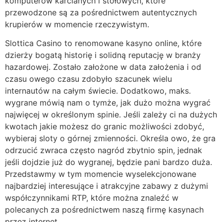
komputerów karcianych i stołowych, które
przewodzone są za pośrednictwem autentycznych
krupierów w momencie rzeczywistym.
Slottica Casino to renomowane kasyno online, które
dzierży bogatą historię i solidną reputację w branży
hazardowej. Zostało założone w data założenia i od
czasu owego czasu zdobyło szacunek wielu
internautów na całym świecie. Dodatkowo, maks.
wygrane mówią nam o tymże, jak dużo można wygrać
najwięcej w określonym spinie. Jeśli zależy ci na dużych
kwotach jakie możesz do granic możliwości zdobyć,
wybieraj sloty o górnej zmienności. Określa owo, że gra
odrzucić zwraca często nagród zbytnio spin, jednak
jeśli dojdzie już do wygranej, będzie pani bardzo duża.
Przedstawmy w tym momencie wyselekcjonowane
najbardziej interesujące i atrakcyjne zabawy z dużymi
współczynnikami RTP, które można znaleźć w
polecanych za pośrednictwem naszą firmę kasynach
przez internet.