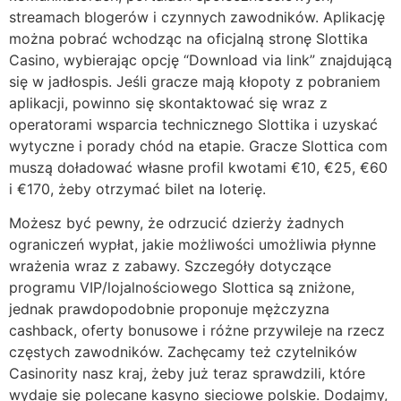
streamach blogerów i czynnych zawodników. Aplikację
można pobrać wchodząc na oficjalną stronę Slottika
Casino, wybierając opcję “Download via link” znajdującą
się w jadłospis. Jeśli gracze mają kłopoty z pobraniem
aplikacji, powinno się skontaktować się wraz z
operatorami wsparcia technicznego Slottika i uzyskać
wytyczne i porady chód na etapie. Gracze Slottica com
muszą doładować własne profil kwotami €10, €25, €60
i €170, żeby otrzymać bilet na loterię.
Możesz być pewny, że odrzucić dzierży żadnych
ograniczeń wypłat, jakie możliwości umożliwia płynne
wrażenia wraz z zabawy. Szczegóły dotyczące
programu VIP/lojalnościowego Slottica są zniżone,
jednak prawdopodobnie proponuje mężczyzna
cashback, oferty bonusowe i różne przywileje na rzecz
częstych zawodników. Zachęcamy też czytelników
Casinority nasz kraj, żeby już teraz sprawdzili, które
wydaje się polecane kasyno sieciowe polskie. Dodajmy,