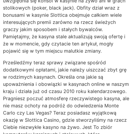
uwzględnia się konsol w kasynie na żywo ani w grach
stolikowych (poker, black jack). Obfity dział wraz z
bonusami w kasynie Slottica obejmuje całkiem wiele
interesujących premii zarówno na rzecz świeżych
graczy jakim sposobem i stałych bywalców.
Pamiętajmy, że kasyna stale aktualizują swoją ofertę i
że w momencie, gdy czytacie ten artykuł, mogły
pojawić się w tym miejscu malutkie zmiany.
Prześledźmy teraz sprawy związane spośród
dodatkowymi opłatami, jakie należy uiszczać zbyt grę
w rodzimych kasynach. Określa ona jakie są
upoważnienia i obowiązki w kasynach online w naszym
kraju i działa już od czasu 2010 roku kalendarzowego.
Pragniesz poczuć atmosferę rzeczywistego kasyna, ale
nie masz ochoty na podróż do odwiedzenia Monte
Carlo czy Las Vegas? Teraz posiadasz wyjątkową
okazję w Slottica Casino, gdzie stworzyliśmy na rzecz
Ciebie niezwykłe kasyno na żywo. Jest To zbiór