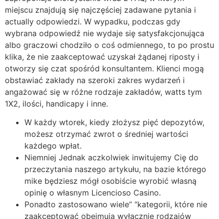
miejscu znajdują się najczęściej zadawane pytania i
actually odpowiedzi. W wypadku, podczas gdy
wybrana odpowiedź nie wydaje się satysfakcjonująca
albo graczowi chodziło o coś odmiennego, to po prostu
klika, że nie zaakceptować uzyskał żądanej riposty i
otworzy się czat spośród konsultantem. Klienci mogą
obstawiać zakłady na szeroki zakres wydarzeń i
angażować się w różne rodzaje zakładów, watts tym
1X2, ilości, handicapy i inne.
W każdy wtorek, kiedy złożysz pięć depozytów,
możesz otrzymać zwrot o średniej wartości
każdego wpłat.
Niemniej Jednak aczkolwiek inwitujemy Cię do
przeczytania naszego artykułu, na bazie którego
mike będziesz mógł osobiście wyrobić własną
opinię o własnym Licencioso Casino.
Ponadto zastosowano wiele” “kategorii, które nie
zaakceptować obejmują wyłącznie rodzajów