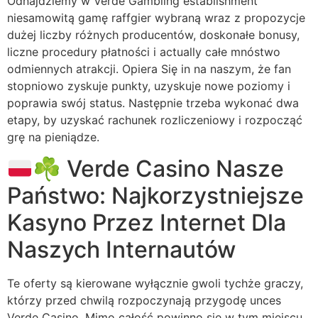
Odnajdziemy w Verde Gambling establishment
niesamowitą gamę raffgier wybraną wraz z propozycje
dużej liczby różnych producentów, doskonałe bonusy,
liczne procedury płatności i actually całe mnóstwo
odmiennych atrakcji. Opiera Się in na naszym, że fan
stopniowo zyskuje punkty, uzyskuje nowe poziomy i
poprawia swój status. Następnie trzeba wykonać dwa
etapy, by uzyskać rachunek rozliczeniowy i rozpocząć
grę na pieniądze.
☘️
Verde Casino Nasze
Państwo: Najkorzystniejsze
Kasyno Przez Internet Dla
Naszych Internautów
Te oferty są kierowane wyłącznie gwoli tychże graczy,
którzy przed chwilą rozpoczynają przygodę unces
Verde Casino. Mimo całość powinno się w tym miejscu