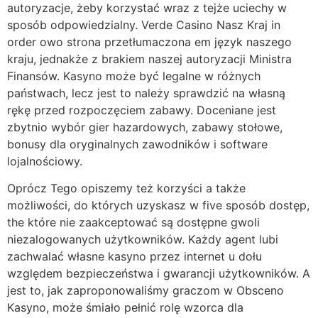
autoryzacje, żeby korzystać wraz z tejże uciechy w
sposób odpowiedzialny. Verde Casino Nasz Kraj in
order owo strona przetłumaczona em język naszego
kraju, jednakże z brakiem naszej autoryzacji Ministra
Finansów. Kasyno może być legalne w różnych
państwach, lecz jest to należy sprawdzić na własną
rękę przed rozpoczęciem zabawy. Doceniane jest
zbytnio wybór gier hazardowych, zabawy stołowe,
bonusy dla oryginalnych zawodników i software
lojalnościowy.
Oprócz Tego opiszemy też korzyści a także
możliwości, do których uzyskasz w five sposób dostęp,
the które nie zaakceptować są dostępne gwoli
niezalogowanych użytkowników. Każdy agent lubi
zachwalać własne kasyno przez internet u dołu
względem bezpieczeństwa i gwarancji użytkowników. A
jest to, jak zaproponowaliśmy graczom w Obsceno
Kasyno, może śmiało pełnić rolę wzorca dla